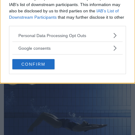
IAB’s list of downstream participants. This information may
also be disclosed by us to third parties on the
IAB’s List of
Downstream Participants
that may further disclose it to other
third parties.
Foto: Sonja Hesslow
Please note that this website/app uses one or more Google
Personal Data Processing Opt Outs
services and may gather and store information including but
Fine Art: Sonja Hesslow
not limited to your visit or usage behaviour. You may click to
Google consents
grant or deny consent to Google and its third-party tags to
ANNONS
use your data for below specified purposes in below Google
CONFIRM
consent section.