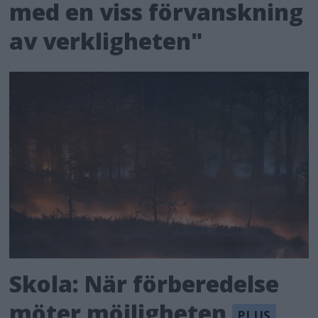
med en viss förvanskning
av verkligheten"
Skola: När förberedelse
möter möjligheten