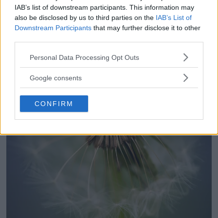
IAB’s list of downstream participants. This information may
also be disclosed by us to third parties on the
IAB’s List of
Downstream Participants
that may further disclose it to other
Skola: Verktyg för att
third parties.
tänka utanför boxen som
Please note that this website/app uses one or more Google
Personal Data Processing Opt Outs
services and may gather and store information including but
fotograf
not limited to your visit or usage behaviour. You may click to
Google consents
grant or deny consent to Google and its third-party tags to
use your data for below specified purposes in below Google
CONFIRM
consent section.