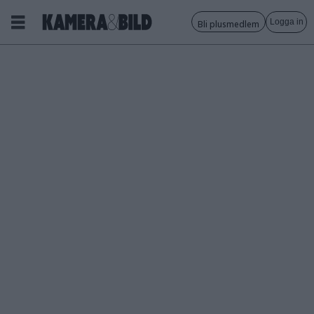
Logga in
Bli plusmedlem
Tagg:
fotografering