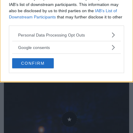
IAB’s list of downstream participants. This information may
also be disclosed by us to third parties on the
IAB’s List of
Downstream Participants
that may further disclose it to other
third parties.
Fototips: Missa inte
Please note that this website/app uses one or more Google
Personal Data Processing Opt Outs
services and may gather and store information including but
Perseidernas meteorregn
not limited to your visit or usage behaviour. You may click to
Google consents
grant or deny consent to Google and its third-party tags to
12 augusti 2024
use your data for below specified purposes in below Google
CONFIRM
consent section.
ANNONS