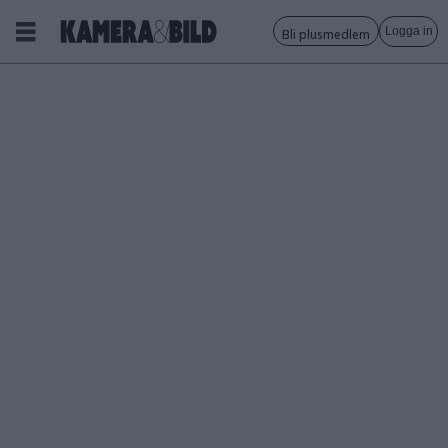
Logga in
Bli plusmedlem
Tagg:
rymdfoto