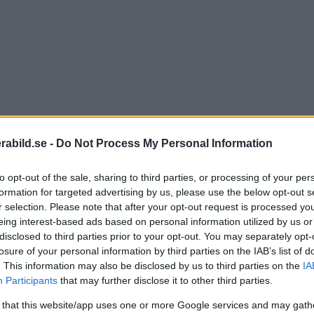
rabild.se -
Do Not Process My Personal Information
to opt-out of the sale, sharing to third parties, or processing of your per
formation for targeted advertising by us, please use the below opt-out s
r selection. Please note that after your opt-out request is processed y
en actionkameror, där det senaste tillskottet är DJI Os
eing interest-based ads based on personal information utilized by us or
disclosed to third parties prior to your opt-out. You may separately opt-
 fall står för bättre bildkvalitet och högra kvalitet.
losure of your personal information by third parties on the IAB’s list of
. This information may also be disclosed by us to third parties on the
IA
Kame
Participants
that may further disclose it to other third parties.
dynam
 that this website/app uses one or more Google services and may gath