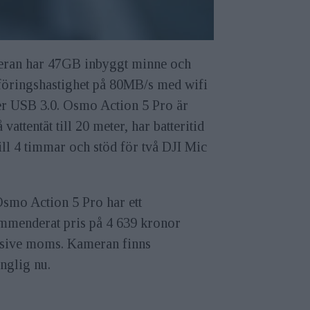
ran har 47GB inbyggt minne och
föringshastighet på 80MB/s med wifi
er USB 3.0. Osmo Action 5 Pro är
 vattentät till 20 meter, har batteritid
ill 4 timmar och stöd för två DJI Mic
Osmo Action 5 Pro har ett
mmenderat pris på 4 639 kronor
usive moms. Kameran finns
änglig nu.