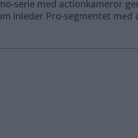
smo-serie med actionkameror ge
om inleder Pro-segmentet med ö