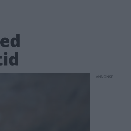
med
tid
ANNONS