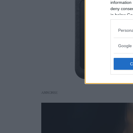
information 
deny consent
in below Go
Persona
Google 
ANNONS