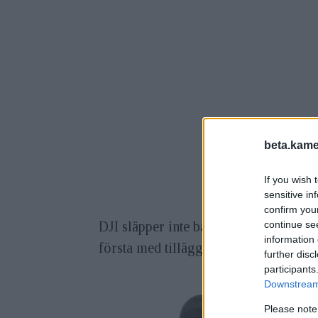
beta.kame
If you wish 
sensitive in
confirm you
DJI släpper inte bara drönare utan äv
continue se
information 
första med tillägget Pro, vilket i DJI:s
further disc
participants
Downstream 
Please note