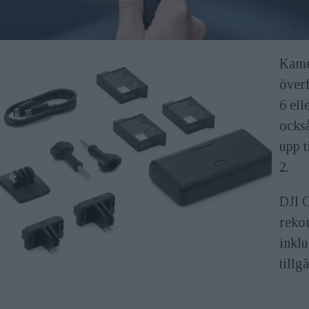
Kame
över
6 ell
också
upp t
2.
DJI 
reko
inkl
tillg