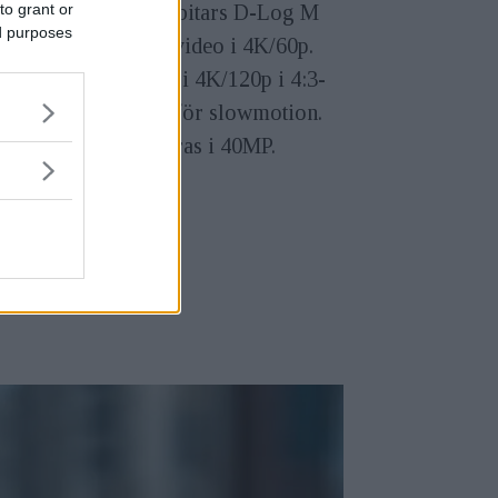
 kan spelas in i 10-bitars D-Log M
to grant or
ed purposes
stöd finns för HLG-video i 4K/60p.
 kan även spelas in i 4K/120p i 4:3-
at, eller 1080/240p för slowmotion.
bilder kan fotograferas i 40MP.