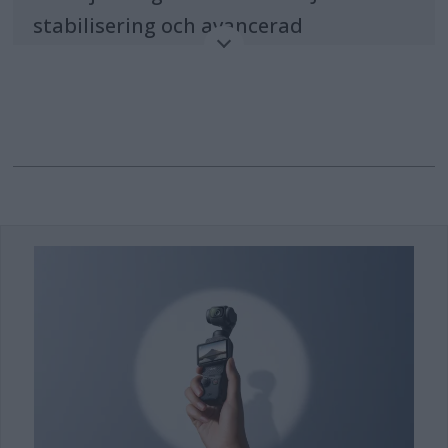
stabilisering och avancerad
ActiveTrack 7.0 sätter Osmo Mobile 7-
serien en helt ny standard för
fotografering med mobiltelefonen.
Stockholm, 18 februari 2025 – DJI,
världens ledande tillverkare av
drönare och kamerateknik, lanserar i
dag Osmo Mobile 7-serien som tar
stabilisering och intelligent spårning
för mobiltelefoner till en helt ny nivå.
Både Osmo Mobile 7P och Osmo
Mobile 7 är utrustade med ActiveTrack
7.0, sjunde generationen av DJI:s