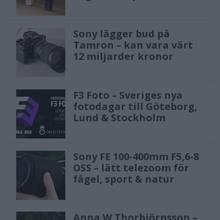
Mimo-appen kan Apple Watch
användas som en smart fjärrkontroll
Sony lägger bud på
Tamron – kan vara värt
till gimbalens funktioner.
12 miljarder kronor
• Upp till 10 timmars batteritid på en
enda laddning.
F3 Foto – Sveriges nya
fotodagar till Göteborg,
Pris och tillgänglighet
Lund & Stockholm
DJI Osmo Mobile 7 går att köpa i
Norden på DJI:s officiella webbutik och
Sony FE 100-400mm F5,6-8
OSS – lätt telezoom för
hos utvalda återförsäljare.
fågel, sport & natur
Osmo Mobile 7-serien finns i följande
konfigurationer:
Anna W Thorbjörnsson –