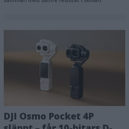
DJI Osmo Pocket 4P
släppt – får 10-bitars D-