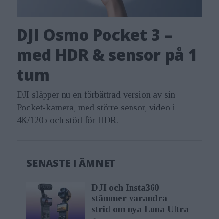
stabiliseringsteknik, och en rad
smarta funktioner som gör det
DJI Osmo Pocket 3 –
enklare än någonsin att skapa filmiskt
med HDR & sensor på 1
kvalitetsinnehåll direkt med mobilen.
tum
”På DJI fortsätter vi att utöka vårt
DJI släpper nu en förbättrad version av sin
ekosystem av kreativ kamerateknik för
Pocket-kamera, med större sensor, video i
alla, från prisbelönta filmskapare till
4K/120p och stöd för HDR.
innehållsskapare. Med Osmo Mobile 7-
seriens intelligenta spårning och
SENASTE I ÄMNET
avancerade stabilisering har det aldrig
varit enklare att skapa vackert och
DJI och Insta360
stämmer varandra –
professionellt innehåll med en
strid om nya Luna Ultra
mobiltelefon”, säger Ferdinand Wolf,