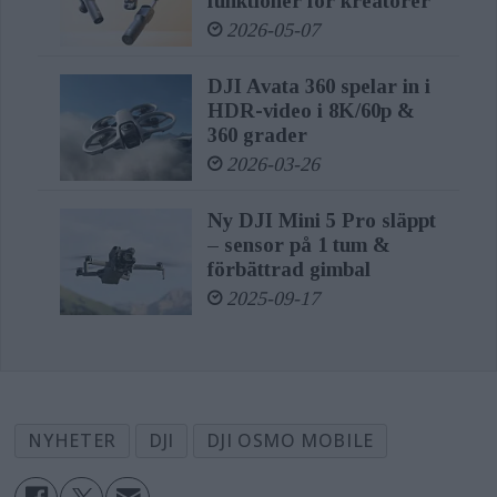
funktioner för kreatörer
som en mikrofonmottagare och USB-
2026-05-07
C-porten kan anslutas till telefonen
DJI Avata 360 spelar in i
för både strömförsörjning och
HDR-video i 8K/60p &
överföring av ljud i hög kvalitet.
360 grader
2026-03-26
Osmo Mobile 7 är seriens lättaste
gimbal, men trots att den bara väger
Ny DJI Mini 5 Pro släppt
– sensor på 1 tum &
300 gram ger den både avancerad
förbättrad gimbal
stabilisering och är snabb att
2025-09-17
installera. Den hopfällbara
konstruktionen med det inbyggda
stativet gör den smidig att ha med sig
och använda överallt.
NYHETER
DJI
DJI OSMO MOBILE