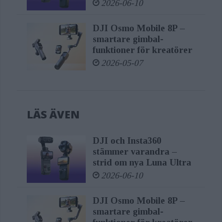
2026-06-10
Product Experience Director på DJI.
DJI Osmo Mobile 8P –
Perfekt stabilisering i kompakt design
smartare gimbal-
funktioner för kreatörer
2026-05-07
Osmo Mobile 7P är en kraftfull, 3-axlig
mobiltelefonstabilisator som bygger
vidare på den lätta och portabla
LÄS ÄVEN
formfaktorn hos Osmo Mobile 6. Med
den nya multifunktionella modulen
DJI och Insta360
kan innehållsskapare enkelt spåra
stämmer varandra –
strid om nya Luna Ultra
motiv, justera ljusstyrka och
2026-06-10
färgtemperatur samt ansluta en
extern mikrofon för optimal
DJI Osmo Mobile 8P –
smartare gimbal-
ljudkvalitet. Modulen fungerar även