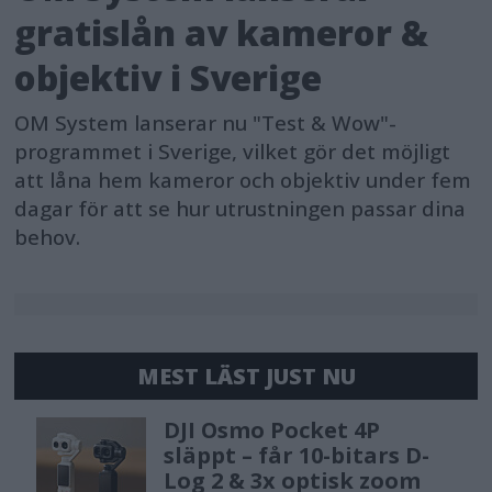
Även i hektiska omgivningar eller vid
gratislån av kameror &
hastiga rörelser garanterar den
objektiv i Sverige
förbättrade spårningen en mjuk och
OM System lanserar nu "Test & Wow"-
stadig inspelning.
programmet i Sverige, vilket gör det möjligt
att låna hem kameror och objektiv under fem
• Andra unika funktioner
dagar för att se hur utrustningen passar dina
behov.
Sidohjul för mer exakt kontroll: Justera
brännvidden för en glidande
zoomeffekt eller växla till manuell
fokus. Med ett långt tryck kan du
MEST LÄST JUST NU
också styra utfyllnadsljuset och
justera ljusstyrka och färgtemperatur.
DJI Osmo Pocket 4P
släppt – får 10-bitars D-
Log 2 & 3x optisk zoom
• Kompatibel med Apple Watch: Via DJI