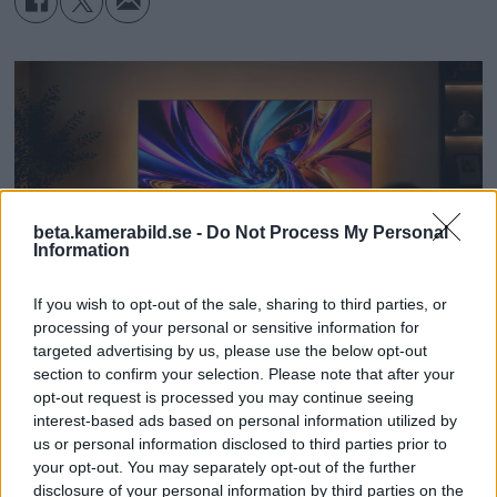
Smarta funktioner nära till hands
Den multifunktionella modulen gör
det enkelt för innehållsskapare att
spåra motiv via telefonens inbyggda
kamera, livestreaming-appar och
andra kamera-appar. Modulen kan
beta.kamerabild.se -
Do Not Process My Personal
reagera på kommandon med
Information
handrörelser och gester:
If you wish to opt-out of the sale, sharing to third parties, or
processing of your personal or sensitive information for
• Visa handflatan för att starta eller
targeted advertising by us, please use the below opt-out
stoppa spårningen.
section to confirm your selection. Please note that after your
Dolby Vision 2 lanseras –
opt-out request is processed you may continue seeing
interest-based ads based on personal information utilized by
nästa generation HDR ger
• Gör ett ”V”-tecken för att ta en bild
us or personal information disclosed to third parties prior to
eller starta/stoppa videoinspelning.
your opt-out. You may separately opt-out of the further
bättre bild
disclosure of your personal information by third parties on the