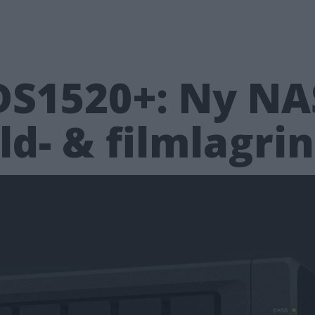
DS1520+: Ny NA
ld- & filmlagri