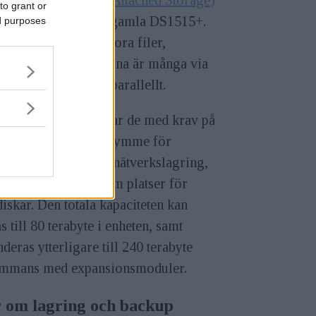
AS-enhet (Network Attached Storage)
to grant or
ersätter den fem år gamla DS1515+.
ed purposes
en låter dig lagra stora filer,
idigt som funktionerna är många via
par som kan köras parallellt.
logy DS1520+ passar de med krav på
nderbart lagringsutrymme för
vering,
backup
eller nätverkslagring,
t som ges genom fem platser för
iskar. Den totala kapaciteten kan
s till 80 terabyte i enheten, samt
deras ytterligare till 240 terabyte
sammans med expansionsmoduler.
 om lagring och backup