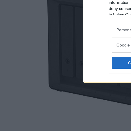
information 
deny consent
in below Go
Persona
Google 