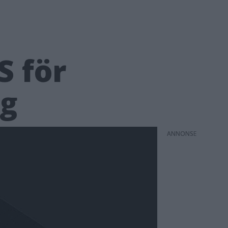
S för
ng
ANNONS