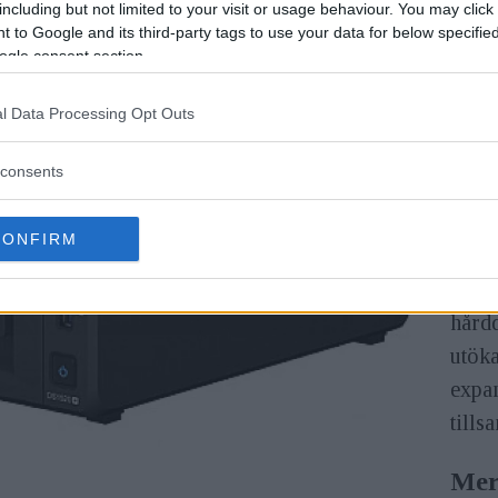
ny
N
including but not limited to your visit or usage behaviour. You may click 
som 
 to Google and its third-party tags to use your data for below specifi
ogle consent section.
Enhet
samt
l Data Processing Opt Outs
de ap
consents
Syno
expa
CONFIRM
arki
någo
hårdd
utöka
expan
till
Mer