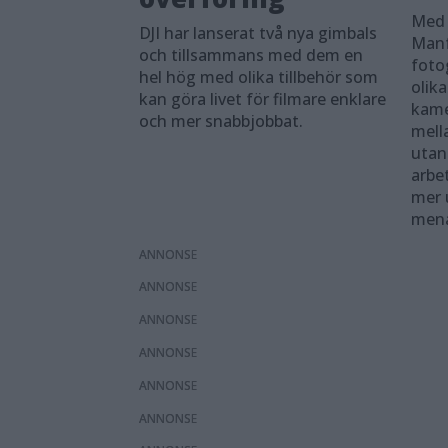
Med 
DJI har lanserat två nya gimbals
Manf
och tillsammans med dem en
foto
hel hög med olika tillbehör som
olik
kan göra livet för filmare enklare
kame
och mer snabbjobbat.
mella
utan
arbe
mer 
mena
ANNONS
ANNONS
ANNONS
ANNONS
ANNONS
ANNONS