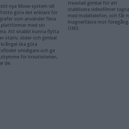
treaxlad gimbal för att
sitt nya Move-system vill
stabilisera videofilmer tagn
rotto göra det enklare för
med mobiltelefon, och får n
grafer som använder flera
magnetfäste mot föregång
a plattformar med sin
OM3.
ra. Att snabbt kunna flytta
n stativ, slider och gimbal
 krångel ska göra
tsflödet smidigare och ge
utrymme för kreativiteten,
r de.