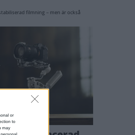
stabiliserad filmning – men är också
sonal or
ection to
ou may
i – mer avancerad
 personal