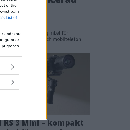
out of the
jukare
 downstream
B’s List of
d och mer avancerad gimbal för
er and store
v både systemkamera och mobiltelefon.
to grant or
ed purposes
I RS 3 Mini – kompakt