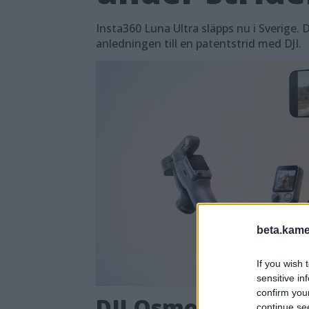
Insta360 Luna Ultra släpps nu i Sverige. 
anledningen till en patentstrid med DJI.
beta.kame
If you wish 
sensitive in
confirm you
DJI Osmo Mobile 8P
continue se