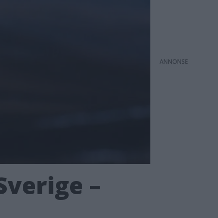
ANNONS
Sverige –