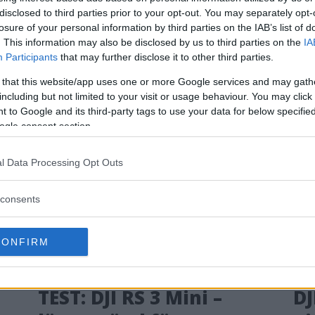
disclosed to third parties prior to your opt-out. You may separately opt-
för
tracking & m
losure of your personal information by third parties on the IAB’s list of
. This information may also be disclosed by us to third parties on the
IA
stabilisering
Participants
that may further disclose it to other third parties.
rtiment för mobiler. Nya
DJI släpper nu en uppdatera
 that this website/app uses one or more Google services and may gath
för den som vill få mer
handhållen stabilisering a
including but not limited to your visit or usage behaviour. You may click 
d sin mobil.
 to Google and its third-party tags to use your data for below specifi
ogle consent section.
l Data Processing Opt Outs
consents
CONFIRM
TEST: DJI RS 3 Mini –
DJ