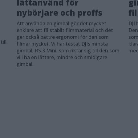
lättanvänd för
gi
nybörjare och proffs
fi
Att använda en gimbal gör det mycket
DJI 
enklare att få stabilt filmmaterial och det
Den
ger också bättre ergonomi för den som
som
ill.
filmar mycket. Vi har testat DJIs minsta
klar
gimbal, RS 3 Mini, som riktar sig till den som
med
vill ha en lättare, mindre och smidigare
gimbal.