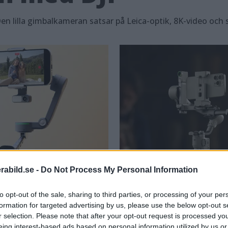
Den lilla gimbalkameran satsar på Leica-optik, 8K-video och 
rabild.se -
Do Not Process My Personal Information
to opt-out of the sale, sharing to third parties, or processing of your per
formation for targeted advertising by us, please use the below opt-out s
r selection. Please note that after your opt-out request is processed y
 – smartare
DJI RS 4 Min
eing interest-based ads based on personal information utilized by us or