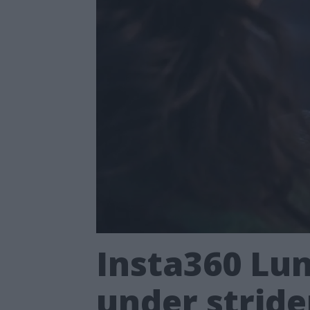
Insta360 Lun
under stride