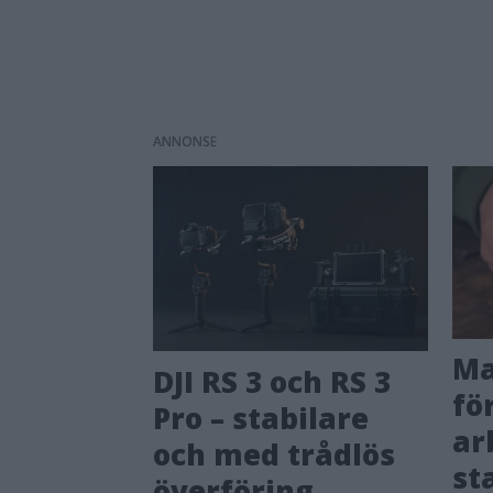
ANNONS
Ma
DJI RS 3 och RS 3
fö
Pro – stabilare
ar
och med trådlös
st
överföring