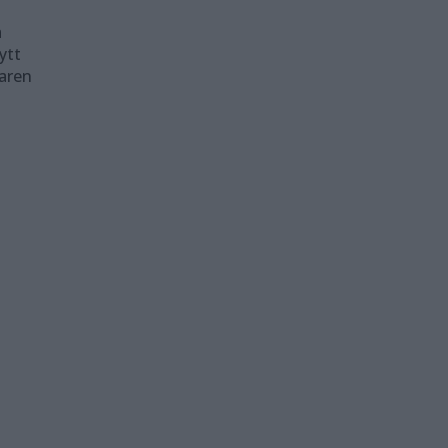
a
ytt
aren