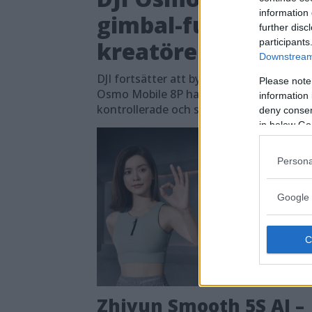
information 
gimbal-funktioner 
further disc
participants
kreatörer
Downstream 
DJI fortsätter att bygga ut sitt gimbalso
Please note
Osmo Mobile 8P har flera nya funktioner 
information 
kontrollerade och stabila klipp direkt me
deny consent
in below Go
Persona
Google 
Zhiyun Smooth 5S AI –