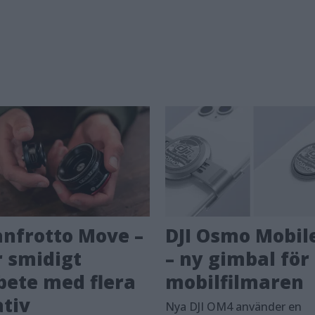
nfrotto Move –
DJI Osmo Mobil
r smidigt
– ny gimbal för
bete med flera
mobilfilmaren
ativ
Nya DJI OM4 använder en