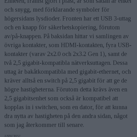
Enheten, främst gjort i plast, är som sådan är enkel
och snygg, med förklarande symboler för
högersidans lysdioder. Fronten har ett USB 3-uttag
och en knapp för säkerhetskopiering, förutom
av/på-knappen. På baksidan hittar vi samlingen av
övriga kontakter, som HDMI-kontakten, fyra USB-
kontakter (varav 2x2.0 och 2x3.2 Gen 1), samt de
två 2,5 gigabit-kompatibla nätverksuttagen. Dessa
uttag är bakåtkompatibla med gigabit-ethernet, och
kräver alltså en switch på 2,5 gigabit för att ge de
högre hastigheterna. Förutom detta krävs även en
2,5 gigabitsenhet som också är kompatibel att
kopplas in i switchen, som en dator, för att kunna
dra nytta av hastigheten på den andra sidan, något
som jag återkommer till senare.
ANNONS