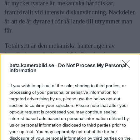
är mycket tystare än mekaniska hårddiskar,
framförallt vid intensiv diskanvändning. Nackdelen
är att de är dyrare i förhållande till utrymmet man
får.
Totalt sett är den mekaniska hanteringen av
installationen rätt lätt att både förstå och
genomföra, och hanteringen kräver inget mer än
beta.kamerabild.se -
Do Not Process My Personal
Information
en skrivmejsel (för SSD). Efter detta är den första
delen av installationen klar.
If you wish to opt-out of the sale, sharing to third parties, or
processing of your personal or sensitive information for
Själva installationen mot nätverket kräver endast
targeted advertising by us, please use the below opt-out
en nätverkskabel, och två sådana medföljer också
section to confirm your selection. Please note that after your
opt-out request is processed you may continue seeing
med enheten.
interest-based ads based on personal information utilized by
us or personal information disclosed to third parties prior to
your opt-out. You may separately opt-out of the further
disclosure of your personal information by third parties on the