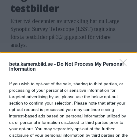
testbilder
Efter två decennier av utveckling har nu Large
Synoptic Survey Telescope (LSST) tagit sina
första testbilder på 3,2 gigapixel för vidare
analys.
beta.kamerabild.se -
Do Not Process My Personal
Information
SENASTE I ÄMNET
If you wish to opt-out of the sale, sharing to third parties, or
VETENSKAP
processing of your personal or sensitive information for
targeted advertising by us, please use the below opt-out
Kolla in James Webb-
section to confirm your selection. Please note that after your
teleskopets detaljerade
opt-out request is processed you may continue seeing
bild på Helixnebulosan
interest-based ads based on personal information utilized by
2026-01-23
us or personal information disclosed to third parties prior to
your opt-out. You may separately opt-out of the further
disclosure of your personal information by third parties on the
Trebandskameran ska