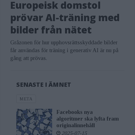
Europeisk domstol
prövar AI-träning med
– meddelanden som du skickar till en
AI-tjänst.
bilder från nätet
Vi kan fortfarande komma att
Gråzonen för hur upphovsrättsskyddade bilder
får användas för träning i generativ AI är nu på
behandla uppgifter om dig för att
gång att prövas.
utveckla och förbättra AI hos Meta,
även om du invänder eller inte
använder våra produkter och tjänster.
SENASTE I ÄMNET
Det kan till exempel hända om du eller
META
dina uppgifter– förekommer
någonstans i en bild som delas i våra
Facebooks nya
algoritmer ska lyfta fram
produkter eller tjänster av någon som
originalinnehåll
använder dem– nämns i inlägg eller
2025-07-15