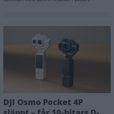
DJI Osmo Pocket 4P
släppt – får 10-bitars D-