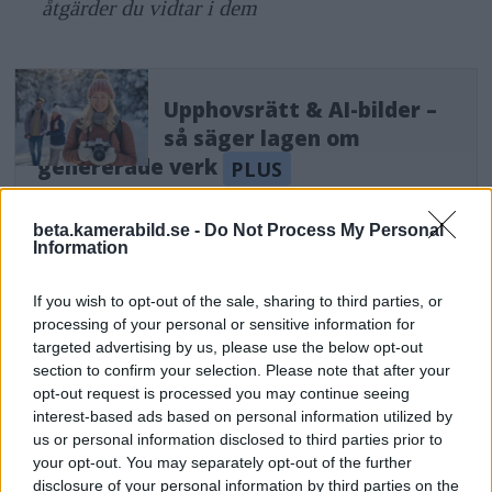
åtgärder du vidtar i dem
Upphovsrätt & AI-bilder –
så säger lagen om
genererade verk
beta.kamerabild.se -
Do Not Process My Personal
Information
Kritik för AI-markering
If you wish to opt-out of the sale, sharing to third parties, or
ANNONS
processing of your personal or sensitive information for
targeted advertising by us, please use the below opt-out
Samtidigt som de radar upp kärnvärdena har Meta
section to confirm your selection. Please note that after your
fått kritik för att felaktigt markera postade bilder
opt-out request is processed you may continue seeing
interest-based ads based on personal information utilized by
som "Skapade med AI", en etikett som vi skrev om
us or personal information disclosed to third parties prior to
i artikeln
Meta kan komma att tagga AI-genererade
your opt-out. You may separately opt-out of the further
bilder
i augusti 2023 och skulle användas på
disclosure of your personal information by third parties on the