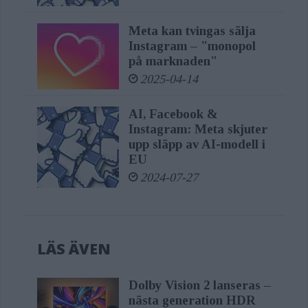
bildtexter som någon annan delar i
Meta kan tvingas sälja
våra produkter och tjänster.
Instagram – "monopol
på marknaden"
2025-04-14
AI, Facebook &
Instagram: Meta skjuter
upp släpp av AI-modell i
EU
2024-07-27
LÄS ÄVEN
Dolby Vision 2 lanseras –
nästa generation HDR