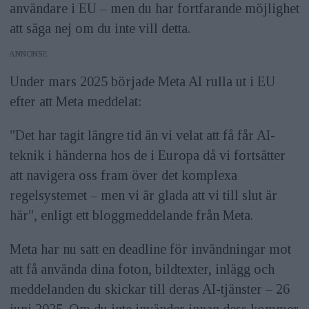
användare i EU – men du har fortfarande möjlighet
att säga nej om du inte vill detta.
ANNONS
Under mars 2025 började Meta AI rulla ut i EU
efter att Meta meddelat:
"Det har tagit längre tid än vi velat att få får AI-
teknik i händerna hos de i Europa då vi fortsätter
att navigera oss fram över det komplexa
regelsystemet – men vi är glada att vi till slut är
här", enligt ett bloggmeddelande från Meta.
Meta har nu satt en deadline för invändningar mot
att få använda dina foton, bildtexter, inlägg och
meddelanden du skickar till deras AI-tjänster – 26
juni 2025. Om du inte invänder innan dess kommer